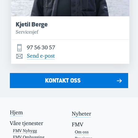
Kjetil Berge
Servicesjef
97 56 30 57
Send e-post
KONTAKT OSS
Hjem
Nyheter
Våre tjenester
FMV
FMV Nybygg
Om oss
FMV Ombygging