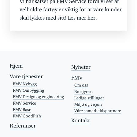
Vi har satset på FMV Service fordi vi ser at
velholdte fartøy er viktig for at våre kunder
skal lykkes med sitt! Les mer her.
Hjem
Nyheter
Våre tjenester
FMV
FMV Nybygg
Om oss
FMV Ombygging
Brosjyrer
FMV Design og engineering
Ledige stillinger
FMV Service
Miljø og visjon
FMV Base
Våre samarbeidspartnere
FMV GoodFish
Kontakt
Referanser